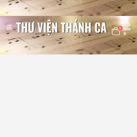
0
Giỏ
0