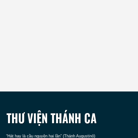
“Hát hay là cầu nguyện hai lần” (Thánh Augustinô)