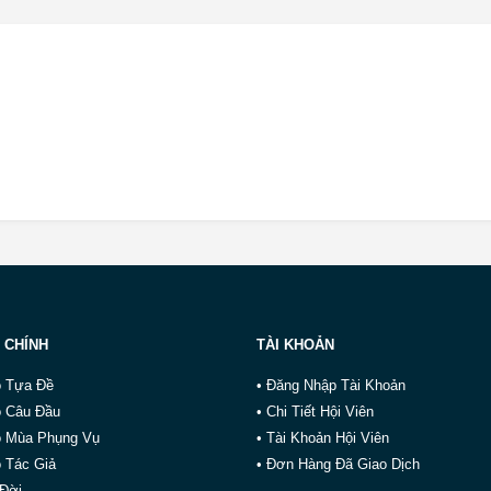
 CHÍNH
TÀI KHOẢN
o Tựa Đề
• Đăng Nhập Tài Khoản
o Câu Đầu
• Chi Tiết Hội Viên
o Mùa Phụng Vụ
• Tài Khoản Hội Viên
 Tác Giả
• Đơn Hàng Đã Giao Dịch
 Đời