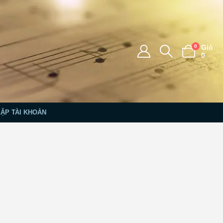
0
Giỏ
0
LẬP TÀI KHOẢN