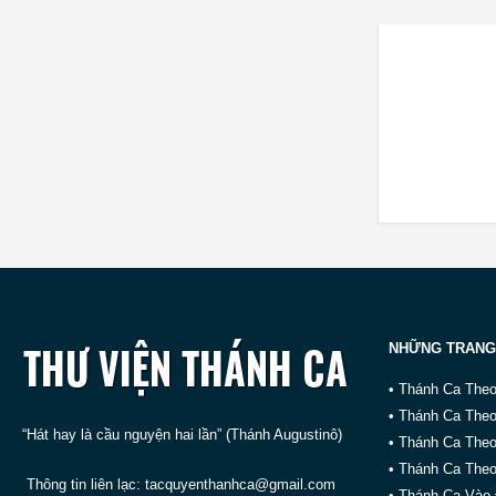
NHỮNG TRANG
• Thánh Ca The
• Thánh Ca The
“Hát hay là cầu nguyện hai lần” (Thánh Augustinô)
• Thánh Ca The
• Thánh Ca Theo
Thông tin liên lạc:
tacquyenthanhca@gmail.com
• Thánh Ca Vào