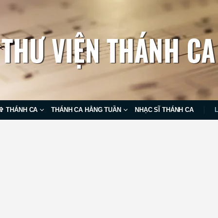
✞ THÁNH CA
THÁNH CA HẰNG TUẦN
NHẠC SĨ THÁNH CA