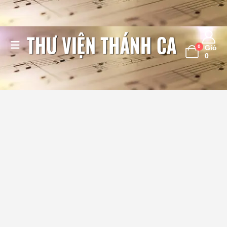
0
Giỏ
0