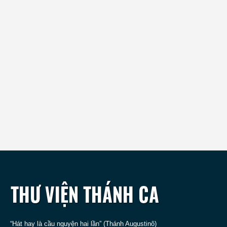
“Hát hay là cầu nguyện hai lần” (Thánh Augustinô)