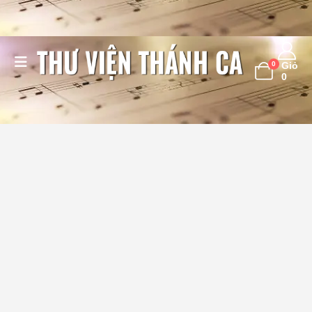
0
Giỏ
0