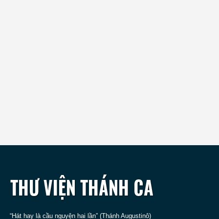
“Hát hay là cầu nguyện hai lần” (Thánh Augustinô)