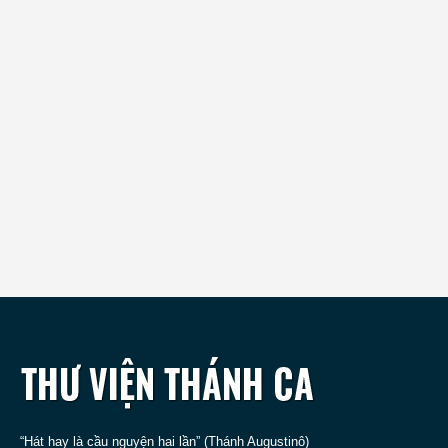
“Hát hay là cầu nguyện hai lần” (Thánh Augustinô)