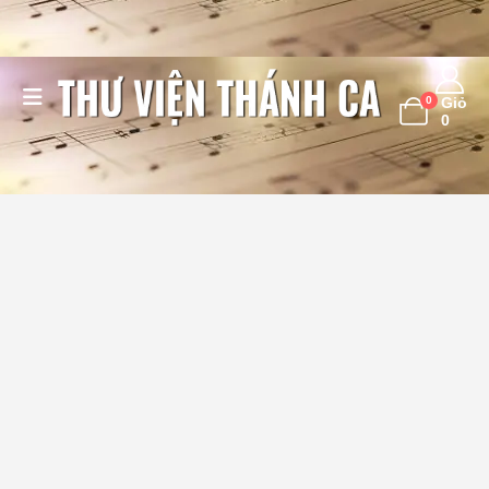
0
Giỏ
0