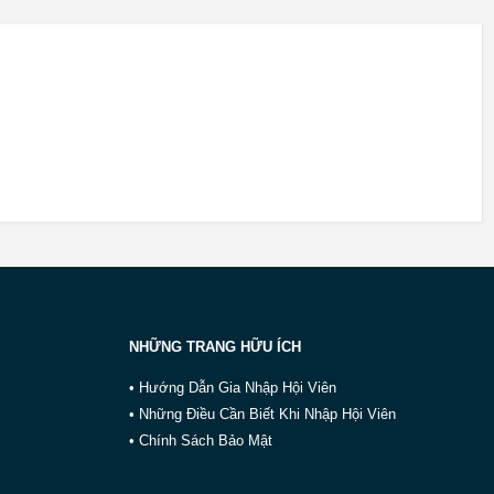
NHỮNG TRANG HỮU ÍCH
• Hướng Dẫn Gia Nhập Hội Viên
• Những Điều Cần Biết Khi Nhập Hội Viên
• Chính Sách Bảo Mật