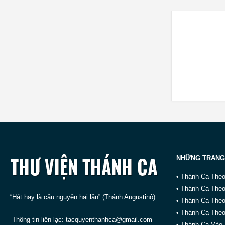
NHỮNG TRANG
• Thánh Ca The
• Thánh Ca The
“Hát hay là cầu nguyện hai lần” (Thánh Augustinô)
• Thánh Ca The
• Thánh Ca Theo
Thông tin liên lạc:
tacquyenthanhca@gmail.com
• Thánh Ca Vào