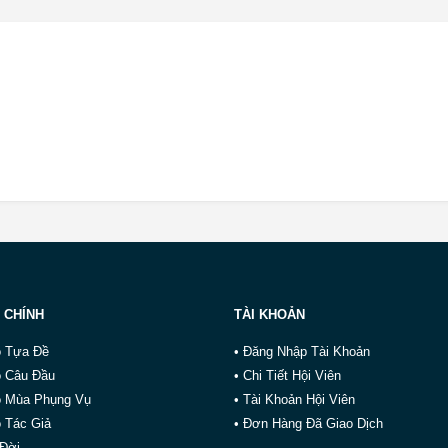
 CHÍNH
TÀI KHOẢN
o Tựa Đề
• Đăng Nhập Tài Khoản
o Câu Đầu
• Chi Tiết Hội Viên
o Mùa Phụng Vụ
• Tài Khoản Hội Viên
 Tác Giả
• Đơn Hàng Đã Giao Dịch
 Đời