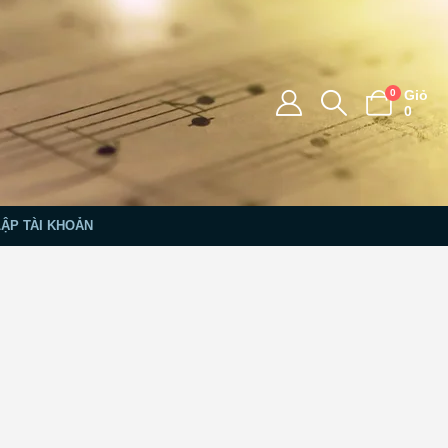
0
Giỏ
0
LẬP TÀI KHOẢN