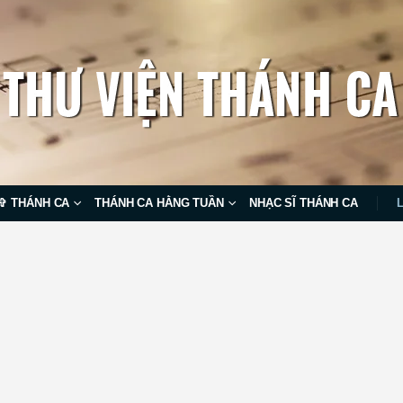
✞ THÁNH CA
THÁNH CA HẰNG TUẦN
NHẠC SĨ THÁNH CA