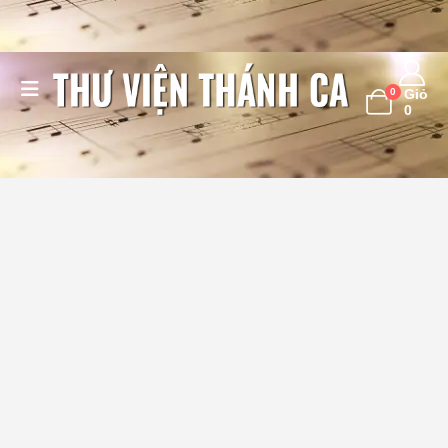
0
Giỏ
0