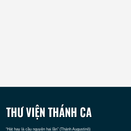
“Hát hay là cầu nguyện hai lần” (Thánh Augustinô)