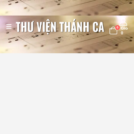
0
Giỏ
0