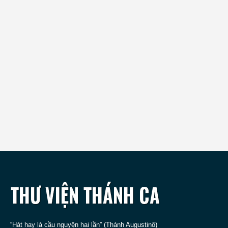
“Hát hay là cầu nguyện hai lần” (Thánh Augustinô)