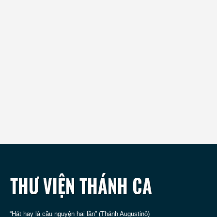
“Hát hay là cầu nguyện hai lần” (Thánh Augustinô)