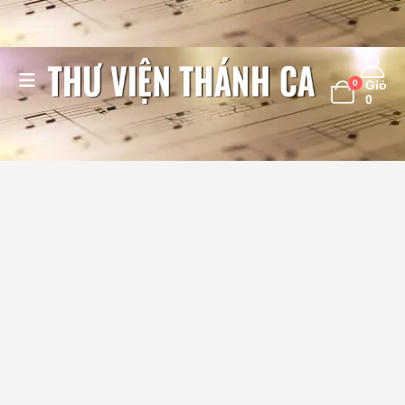
0
Giỏ
0