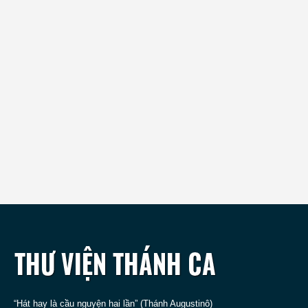
“Hát hay là cầu nguyện hai lần” (Thánh Augustinô)