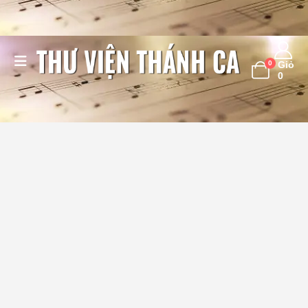
0
Giỏ
0