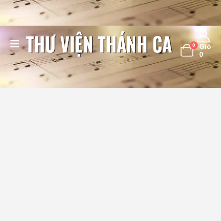
0
Giỏ
0