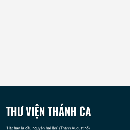
“Hát hay là cầu nguyện hai lần” (Thánh Augustinô)