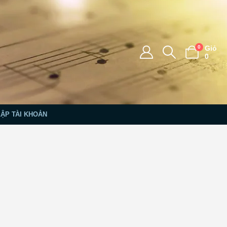
0
Giỏ
0
LẬP TÀI KHOẢN