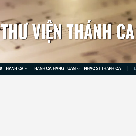
✞ THÁNH CA
THÁNH CA HẰNG TUẦN
NHẠC SĨ THÁNH CA