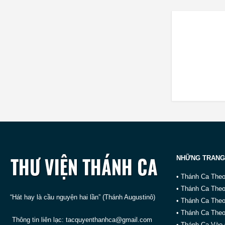
NHỮNG TRANG
• Thánh Ca The
• Thánh Ca The
“Hát hay là cầu nguyện hai lần” (Thánh Augustinô)
• Thánh Ca The
• Thánh Ca Theo
Thông tin liên lạc:
tacquyenthanhca@gmail.com
• Thánh Ca Vào