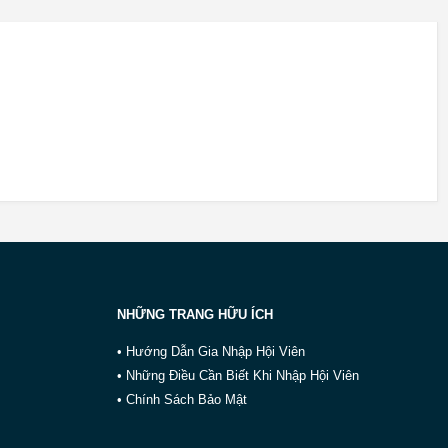
NHỮNG TRANG HỮU ÍCH
• Hướng Dẫn Gia Nhập Hội Viên
• Những Điều Cần Biết Khi Nhập Hội Viên
• Chính Sách Bảo Mật