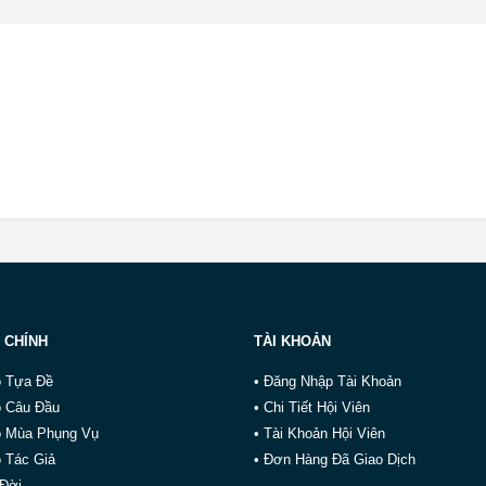
 CHÍNH
TÀI KHOẢN
o Tựa Đề
• Đăng Nhập Tài Khoản
o Câu Đầu
• Chi Tiết Hội Viên
o Mùa Phụng Vụ
• Tài Khoản Hội Viên
 Tác Giả
• Đơn Hàng Đã Giao Dịch
 Đời