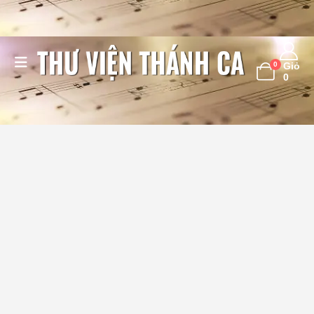
0
Giỏ
0