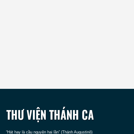
“Hát hay là cầu nguyện hai lần” (Thánh Augustinô)