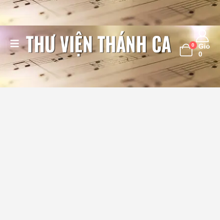
0
Giỏ
0