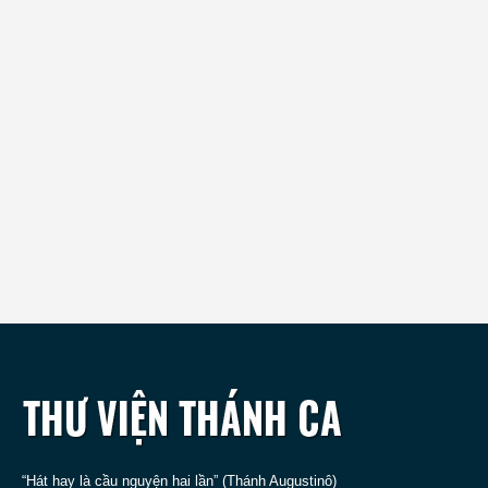
“Hát hay là cầu nguyện hai lần” (Thánh Augustinô)