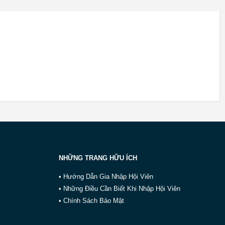
NHỮNG TRANG HỮU ÍCH
• Hướng Dẫn Gia Nhập Hội Viên
• Những Điều Cần Biết Khi Nhập Hội Viên
• Chính Sách Bảo Mật