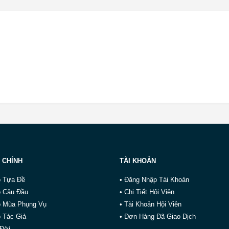
 CHÍNH
TÀI KHOẢN
o Tựa Đề
• Đăng Nhập Tài Khoản
o Câu Đầu
• Chi Tiết Hội Viên
o Mùa Phụng Vụ
• Tài Khoản Hội Viên
 Tác Giả
• Đơn Hàng Đã Giao Dịch
 Đời