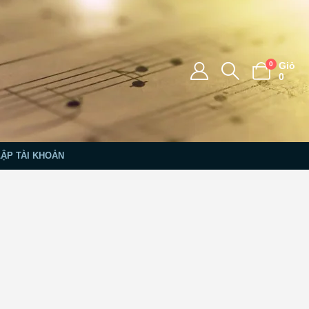
0
Giỏ
0
LẬP TÀI KHOẢN