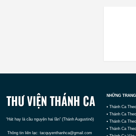
NHỮNG TRANG
• Thánh Ca The
• Thánh Ca The
“Hát hay là cầu nguyện hai lần” (Thánh Augustinô)
• Thánh Ca The
• Thánh Ca Theo
Thông tin liên lạc:
tacquyenthanhca@gmail.com
• Thánh Ca Vào