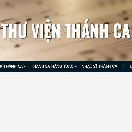
✞ THÁNH CA
THÁNH CA HẰNG TUẦN
NHẠC SĨ THÁNH CA