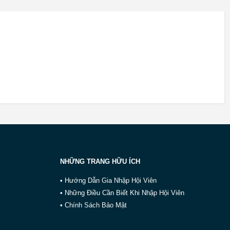
NHỮNG TRANG HỮU ÍCH
• Hướng Dẫn Gia Nhập Hội Viên
• Những Điều Cần Biết Khi Nhập Hội Viên
• Chính Sách Bảo Mật