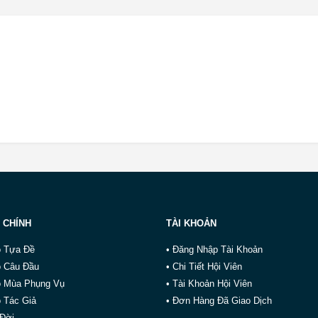
 CHÍNH
TÀI KHOẢN
o Tựa Đề
• Đăng Nhập Tài Khoản
o Câu Đầu
• Chi Tiết Hội Viên
o Mùa Phụng Vụ
• Tài Khoản Hội Viên
 Tác Giả
• Đơn Hàng Đã Giao Dịch
 Đời