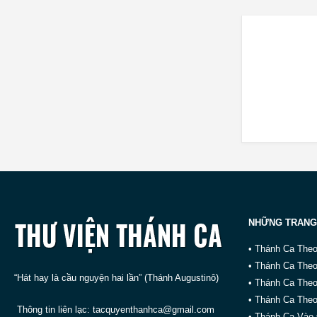
NHỮNG TRANG
• Thánh Ca The
• Thánh Ca The
“Hát hay là cầu nguyện hai lần” (Thánh Augustinô)
• Thánh Ca The
• Thánh Ca Theo
Thông tin liên lạc:
tacquyenthanhca@gmail.com
• Thánh Ca Vào