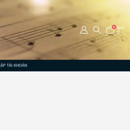
0
Giỏ
0
LẬP TÀI KHOẢN