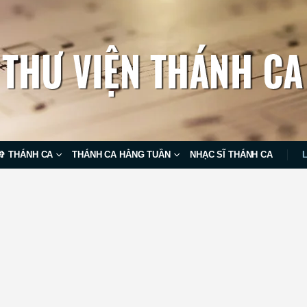
✞ THÁNH CA
THÁNH CA HẰNG TUẦN
NHẠC SĨ THÁNH CA