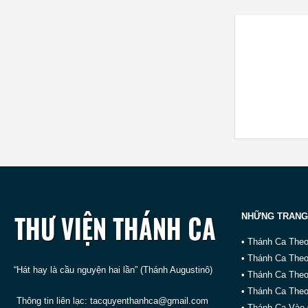
NHỮNG TRANG
• Thánh Ca The
• Thánh Ca The
“Hát hay là cầu nguyện hai lần” (Thánh Augustinô)
• Thánh Ca The
• Thánh Ca Theo
Thông tin liên lạc:
tacquyenthanhca@gmail.com
• Thánh Ca Vào