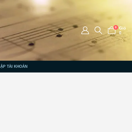
0
Giỏ
0
LẬP TÀI KHOẢN