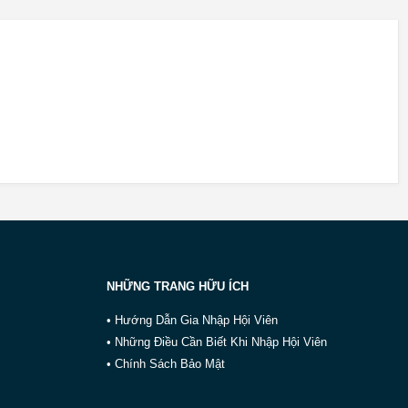
NHỮNG TRANG HỮU ÍCH
• Hướng Dẫn Gia Nhập Hội Viên
• Những Điều Cần Biết Khi Nhập Hội Viên
• Chính Sách Bảo Mật