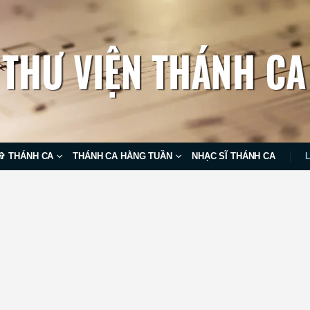
✞ THÁNH CA
THÁNH CA HẰNG TUẦN
NHẠC SĨ THÁNH CA