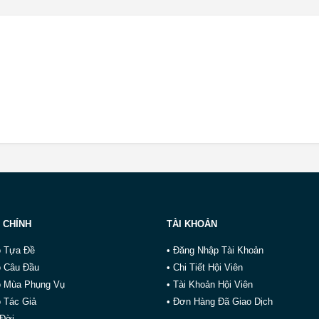
 CHÍNH
TÀI KHOẢN
o Tựa Đề
• Đăng Nhập Tài Khoản
o Câu Đầu
• Chi Tiết Hội Viên
o Mùa Phụng Vụ
• Tài Khoản Hội Viên
 Tác Giả
• Đơn Hàng Đã Giao Dịch
 Đời