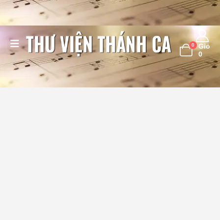
0
Giỏ
0