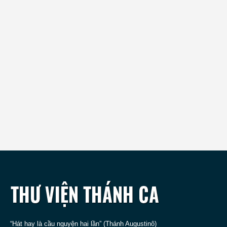
“Hát hay là cầu nguyện hai lần” (Thánh Augustinô)