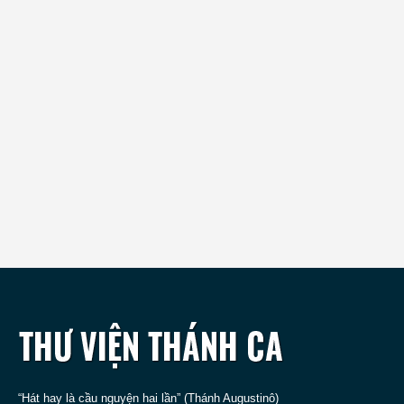
“Hát hay là cầu nguyện hai lần” (Thánh Augustinô)