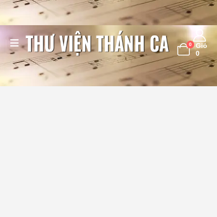
0
Giỏ
0