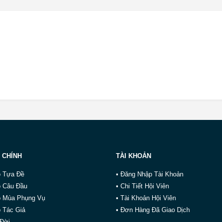
 CHÍNH
TÀI KHOẢN
o Tựa Đề
• Đăng Nhập Tài Khoản
o Câu Đầu
• Chi Tiết Hội Viên
o Mùa Phụng Vụ
• Tài Khoản Hội Viên
 Tác Giả
• Đơn Hàng Đã Giao Dịch
 Đời