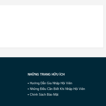
NHỮNG TRANG HỮU ÍCH
• Hướng Dẫn Gia Nhập Hội Viên
• Những Điều Cần Biết Khi Nhập Hội Viên
• Chính Sách Bảo Mật