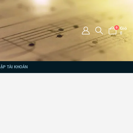
0
Giỏ
0
LẬP TÀI KHOẢN