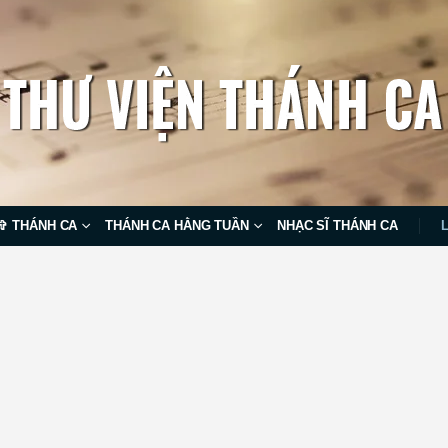
✞ THÁNH CA
THÁNH CA HẰNG TUẦN
NHẠC SĨ THÁNH CA