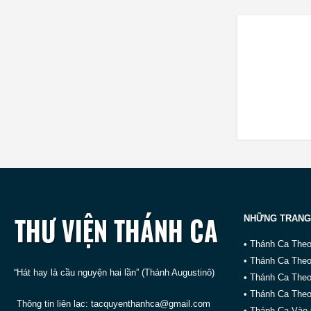
NHỮNG TRANG
• Thánh Ca The
• Thánh Ca The
“Hát hay là cầu nguyện hai lần” (Thánh Augustinô)
• Thánh Ca The
• Thánh Ca Theo
Thông tin liên lạc:
tacquyenthanhca@gmail.com
• Thánh Ca Vào