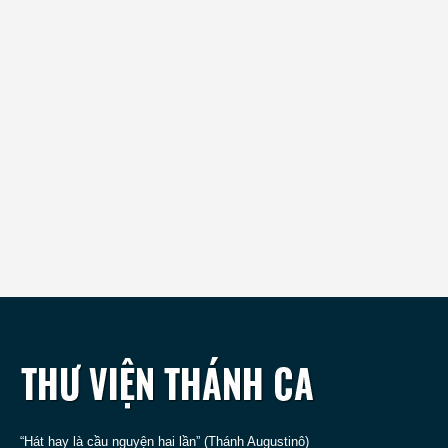
“Hát hay là cầu nguyện hai lần” (Thánh Augustinô)