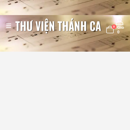
0
Giỏ
0