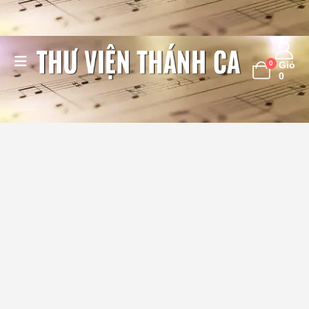
0
Giỏ
0