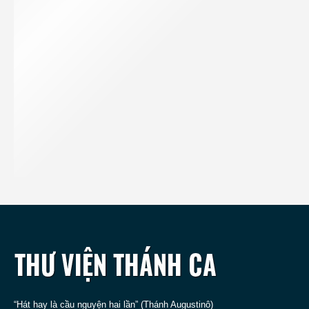
“Hát hay là cầu nguyện hai lần” (Thánh Augustinô)