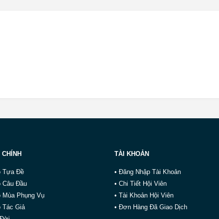
 CHÍNH
TÀI KHOẢN
o Tựa Đề
• Đăng Nhập Tài Khoản
o Câu Đầu
• Chi Tiết Hội Viên
o Mùa Phụng Vụ
• Tài Khoản Hội Viên
 Tác Giả
• Đơn Hàng Đã Giao Dịch
 Đời