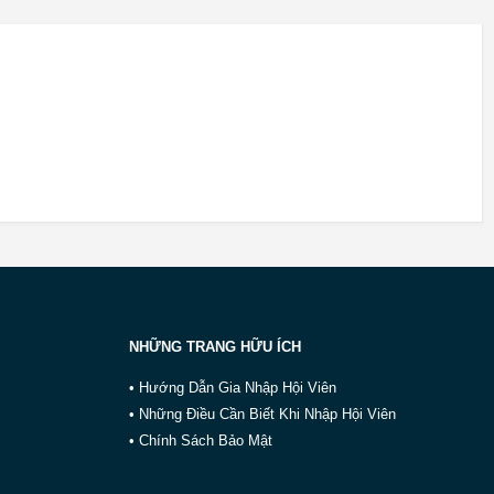
NHỮNG TRANG HỮU ÍCH
• Hướng Dẫn Gia Nhập Hội Viên
• Những Điều Cần Biết Khi Nhập Hội Viên
• Chính Sách Bảo Mật