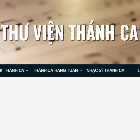
✞ THÁNH CA
THÁNH CA HẰNG TUẦN
NHẠC SĨ THÁNH CA