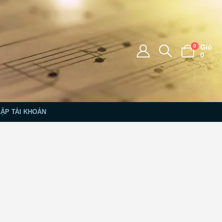
0
Giỏ
0
LẬP TÀI KHOẢN