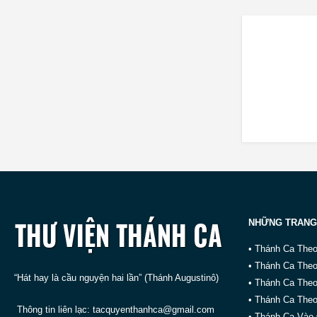
NHỮNG TRANG
• Thánh Ca The
• Thánh Ca The
“Hát hay là cầu nguyện hai lần” (Thánh Augustinô)
• Thánh Ca The
• Thánh Ca Theo
Thông tin liên lạc:
tacquyenthanhca@gmail.com
• Thánh Ca Vào