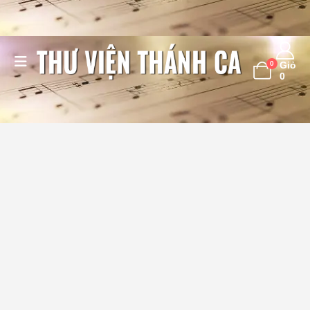
0
Giỏ
0