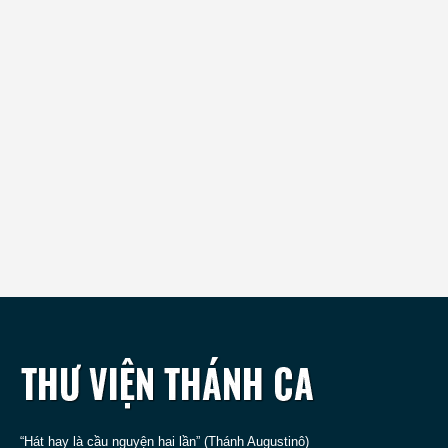
“Hát hay là cầu nguyện hai lần” (Thánh Augustinô)