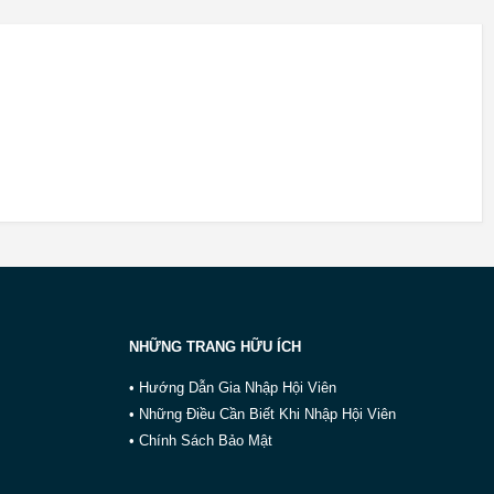
NHỮNG TRANG HỮU ÍCH
• Hướng Dẫn Gia Nhập Hội Viên
• Những Điều Cần Biết Khi Nhập Hội Viên
• Chính Sách Bảo Mật