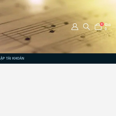
0
Giỏ
0
LẬP TÀI KHOẢN