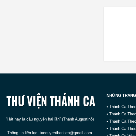
NHỮNG TRANG
• Thánh Ca The
• Thánh Ca The
“Hát hay là cầu nguyện hai lần” (Thánh Augustinô)
• Thánh Ca The
• Thánh Ca Theo
Thông tin liên lạc:
tacquyenthanhca@gmail.com
• Thánh Ca Vào