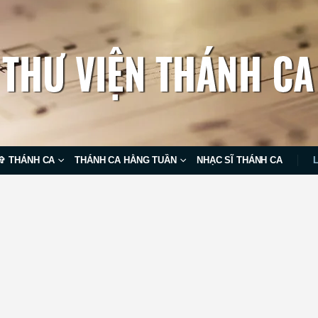
✞ THÁNH CA
THÁNH CA HẰNG TUẦN
NHẠC SĨ THÁNH CA