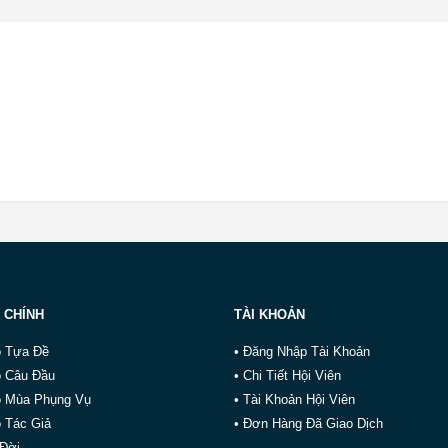
 CHÍNH
TÀI KHOẢN
o Tựa Đề
• Đăng Nhập Tài Khoản
o Câu Đầu
• Chi Tiết Hội Viên
o Mùa Phụng Vụ
• Tài Khoản Hội Viên
 Tác Giả
• Đơn Hàng Đã Giao Dịch
 Đời