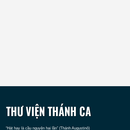
“Hát hay là cầu nguyện hai lần” (Thánh Augustinô)