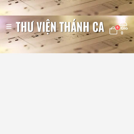
0
Giỏ
0