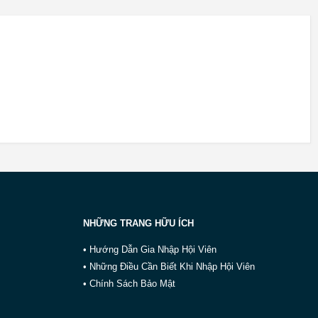
NHỮNG TRANG HỮU ÍCH
• Hướng Dẫn Gia Nhập Hội Viên
• Những Điều Cần Biết Khi Nhập Hội Viên
• Chính Sách Bảo Mật