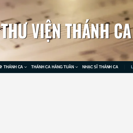
✞ THÁNH CA
THÁNH CA HẰNG TUẦN
NHẠC SĨ THÁNH CA