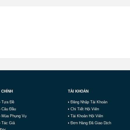
 CHÍNH
TÀI KHOẢN
o Tựa Đề
• Đăng Nhập Tài Khoản
o Câu Đầu
• Chi Tiết Hội Viên
o Mùa Phụng Vụ
• Tài Khoản Hội Viên
 Tác Giả
• Đơn Hàng Đã Giao Dịch
 Đời