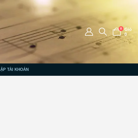
0
Giỏ
0
LẬP TÀI KHOẢN