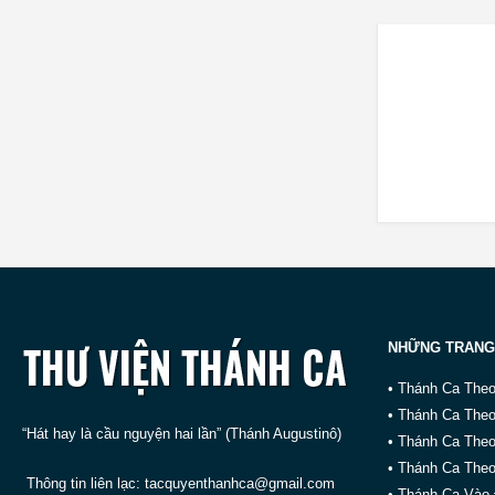
NHỮNG TRANG
• Thánh Ca The
• Thánh Ca The
“Hát hay là cầu nguyện hai lần” (Thánh Augustinô)
• Thánh Ca The
• Thánh Ca Theo
Thông tin liên lạc:
tacquyenthanhca@gmail.com
• Thánh Ca Vào