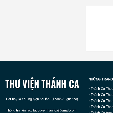
NHỮNG TRANG
• Thánh Ca The
• Thánh Ca The
“Hát hay là cầu nguyện hai lần” (Thánh Augustinô)
• Thánh Ca The
• Thánh Ca Theo
Thông tin liên lạc:
tacquyenthanhca@gmail.com
• Thánh Ca Vào