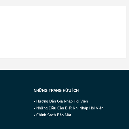
NHỮNG TRANG HỮU ÍCH
• Hướng Dẫn Gia Nhập Hội Viên
• Những Điều Cần Biết Khi Nhập Hội Viên
• Chính Sách Bảo Mật