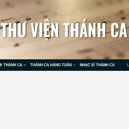
✞ THÁNH CA
THÁNH CA HẰNG TUẦN
NHẠC SĨ THÁNH CA