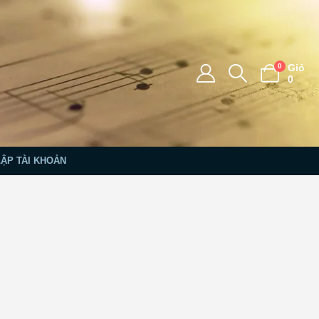
0
Giỏ
0
LẬP TÀI KHOẢN