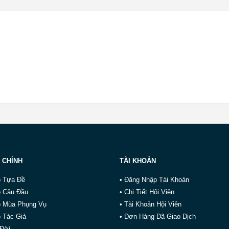
 CHÍNH
TÀI KHOẢN
o Tựa Đề
• Đăng Nhập Tài Khoản
o Câu Đầu
• Chi Tiết Hội Viên
o Mùa Phụng Vụ
• Tài Khoản Hội Viên
 Tác Giả
• Đơn Hàng Đã Giao Dịch
 Đời