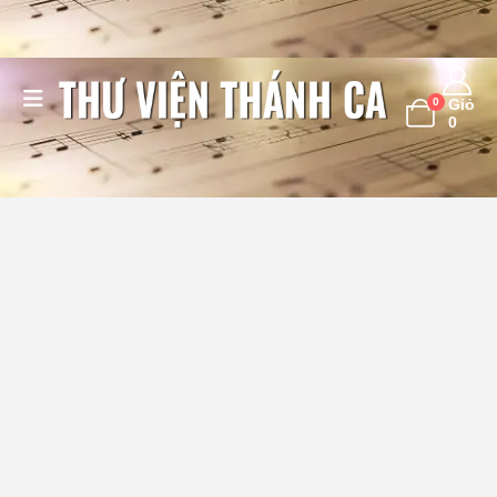
0
Giỏ
0