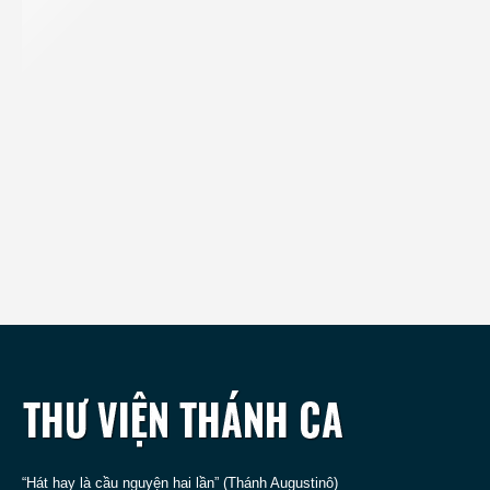
“Hát hay là cầu nguyện hai lần” (Thánh Augustinô)