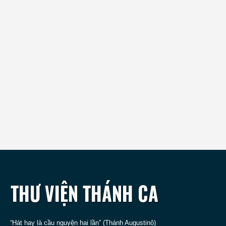
“Hát hay là cầu nguyện hai lần” (Thánh Augustinô)