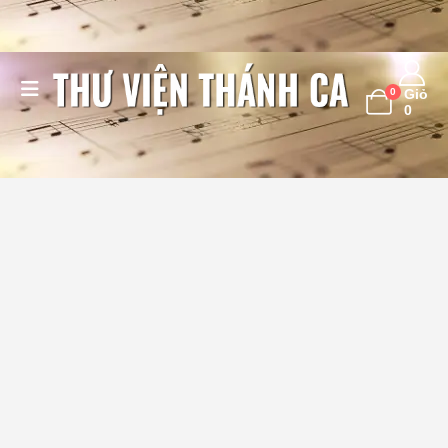
0
Giỏ
0