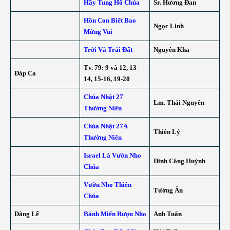
Hãy Tung Hô Chúa
Sr. Hương Đan
Hồn Con Biết Bao
Ngọc Linh
Mừng Vui
Trời Và Trái Đất
Nguyên Kha
Tv. 79: 9 và 12, 13-
Đáp Ca
14, 15-16, 19-20
Chúa Nhật 27
Lm. Thái Nguyên
Thường Niên
Chúa Nhật 27A
Thiên Lý
Thường Niên
Israel Là Vườn Nho
Đinh Công Huỳnh
Chúa
Vườn Nho Thiên
Tường Ân
Chúa
Dâng Lễ
Bánh Miến Rượu Nho
Anh Tuấn