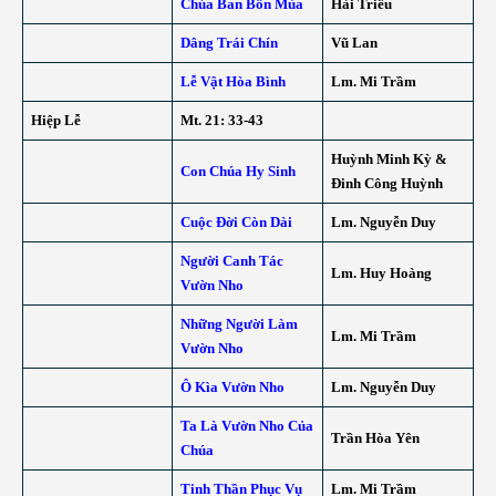
Chúa Ban Bốn Mùa
Hải Triều
Dâng Trái Chín
Vũ Lan
Lễ Vật Hòa Bình
Lm. Mi Trầm
Hiệp Lễ
Mt. 21: 33-43
Huỳnh Minh Kỳ &
Con Chúa Hy Sinh
Đinh Công Huỳnh
Cuộc Đời Còn Dài
Lm. Nguyễn Duy
Người Canh Tác
Lm. Huy Hoàng
Vườn Nho
Những Người Làm
Lm. Mi Trầm
Vườn Nho
Ô Kìa Vườn Nho
Lm. Nguyễn Duy
Ta Là Vườn Nho Của
Trần Hòa Yên
Chúa
Tinh Thần Phục Vụ
Lm. Mi Trầm