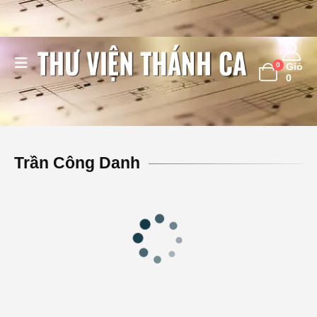
0
Giỏ
0
Trần Công Danh