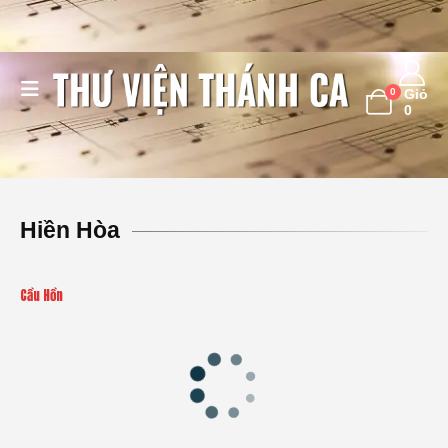
0
Giỏ
0
Hiền Hòa
Cầu Hồn