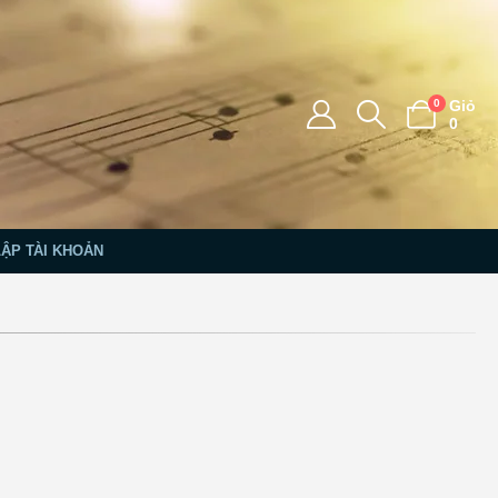
0
Giỏ
0
LẬP TÀI KHOẢN