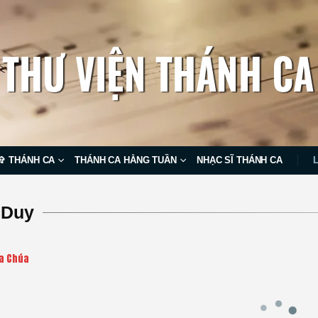
✞ THÁNH CA
THÁNH CA HẰNG TUẦN
NHẠC SĨ THÁNH CA
 Duy
ủa Chúa