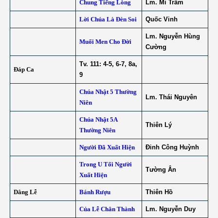
Chung Tiếng Lòng
Lm. Mi Trầm
Lời Chúa Là Đèn Soi
Quốc Vinh
Lm. Nguyễn Hùng
Muối Men Cho Đời
Cường
Tv. 111: 4-5, 6-7, 8a,
Đáp Ca
9
Chúa Nhật 5 Thường
Lm. Thái Nguyên
Niên
Chúa Nhật 5A
Thiên Lý
Thường Niên
Người Đã Xuất Hiện
Đinh Công Huỳnh
Trong U Tối Người
Tường Ân
Xuất Hiện
Dâng Lễ
Bánh Rượu
Thiên Hồ
Của Lễ Chân Thành
Lm. Nguyễn Duy