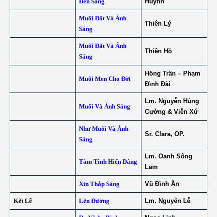
Đèn Sáng
Huỳnh
Muối Đất Và Ánh
Thiên Lý
Sáng
Muối Đất Và Ánh
Thiên Hồ
Sáng
Hồng Trần – Phạm
Muối Men Cho Đời
Đình Đài
Lm. Nguyễn Hùng
Muối Và Ánh Sáng
Cường & Viễn Xứ
Như Muối Và Ánh
Sr. Clara, OP.
Sáng
Lm. Oanh Sông
Tâm Tình Hiến Dâng
Lam
Xin Thắp Sáng
Vũ Đình Ân
Kết Lễ
Lên Đường
Lm. Nguyên Lễ