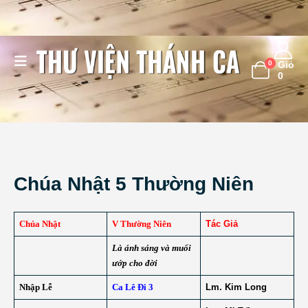
0
Giỏ
0
Chúa Nhật 5 Thường Niên
Chúa Nhật
V Thường Niên
Tác Giả
Là ánh sáng và muối
ướp cho đời
Nhập Lễ
Ca Lê Đi 3
Lm. Kim Long