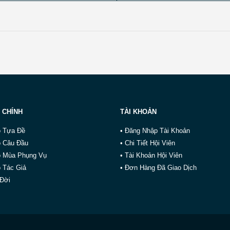
 CHÍNH
TÀI KHOẢN
o Tựa Đề
• Đăng Nhập Tài Khoản
o Câu Đầu
• Chi Tiết Hội Viên
o Mùa Phụng Vụ
• Tài Khoản Hội Viên
 Tác Giả
• Đơn Hàng Đã Giao Dịch
 Đời