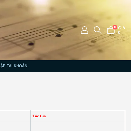
0
Giỏ
0
LẬP TÀI KHOẢN
Tác Giả