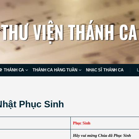
✞ THÁNH CA
THÁNH CA HẰNG TUẦN
NHẠC SĨ THÁNH CA
hật Phục Sinh
Phục Sinh
Hãy vui mừng Chúa đã Phục Sinh