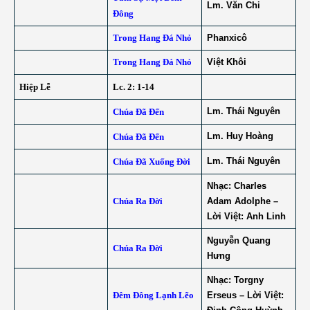
Lm. Văn Chi
Đông
Trong Hang Đá Nhỏ
Phanxicô
Trong Hang Đá Nhỏ
Việt Khôi
Hiệp Lễ
Lc. 2: 1-14
Lm. Thái Nguyên
Chúa Đã Đến
Lm. Huy Hoàng
Chúa Đã Đến
Lm. Thái Nguyên
Chúa Đã Xuống Đời
Nhạc: Charles
Chúa Ra Đời
Adam Adolphe –
Lời Việt: Anh Linh
Nguyễn Quang
Chúa Ra Đời
Hưng
Nhạc: Torgny
Đêm Đông Lạnh Lẽo
Erseus – Lời Việt: