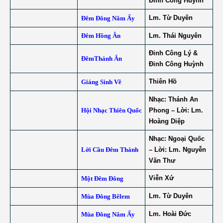
Đinh Công Huỳnh
Lm. Từ Duyên
Đêm Đông Năm Ấy
Đêm Hồng Ân
Lm. Thái Nguyên
Đinh Công Lý &
ĐêmThánh Ân
Đinh Công Huỳnh
Thiên Hồ
Giáng Sinh Về
Nhạc: Thánh An
Hội Nhạc Thiên Quốc
Phong – Lời: Lm.
Hoàng Diệp
Nhạc: Ngoại Quốc
Lời Cầu Đêm Thánh
– Lời: Lm. Nguyễn
Văn Thư
Viễn Xứ
Một Đêm Đông
Lm. Từ Duyên
Mùa Đông Bêlem
Lm. Hoài Đức
Mùa Đông Năm Ấy