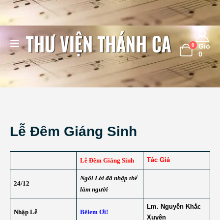
0
Giỏ
0
Lễ Đêm Giáng Sinh
Tác Giả
Lễ Đêm Giáng Sinh
Ngôi Lời đã nhập thể
24/12
làm người
Lm. Nguyễn Khắc
Nhập Lễ
Bêlem Ơi!
Xuyên