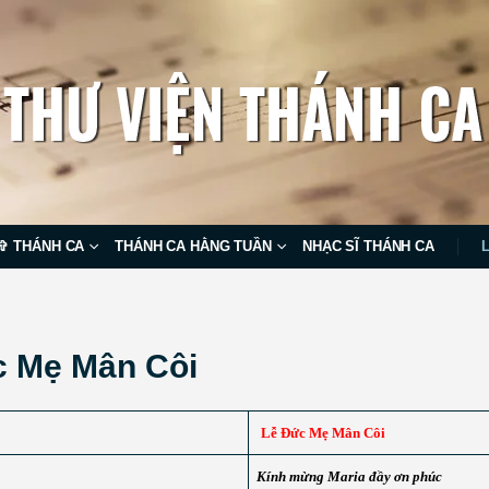
✞ THÁNH CA
THÁNH CA HẰNG TUẦN
NHẠC SĨ THÁNH CA
c Mẹ Mân Côi
Lễ Đức Mẹ Mân Côi
Kính mừng Maria đầy ơn phúc