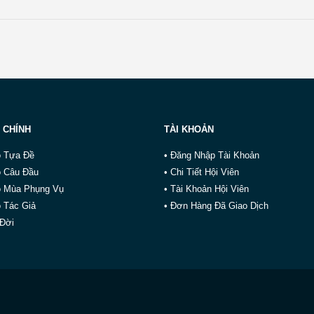
 CHÍNH
TÀI KHOẢN
o Tựa Đề
• Đăng Nhập Tài Khoản
o Câu Đầu
• Chi Tiết Hội Viên
o Mùa Phụng Vụ
• Tài Khoản Hội Viên
 Tác Giả
• Đơn Hàng Đã Giao Dịch
 Đời