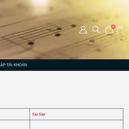
0
Giỏ
0
LẬP TÀI KHOẢN
Tác Giả