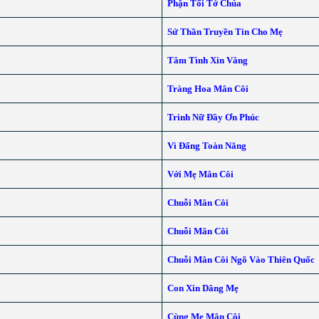
Phận Tối Tớ Chúa
Sứ Thần Truyền Tin Cho Mẹ
Tâm Tình Xin Vâng
Tràng Hoa Mân Côi
Trinh Nữ Đầy Ơn Phúc
Vì Đấng Toàn Năng
Với Mẹ Mân Côi
Chuỗi Mân Côi
Chuỗi Mân Côi
Chuỗi Mân Côi Ngõ Vào Thiên Quốc
Con Xin Dâng Mẹ
Cùng Mẹ Mân Côi