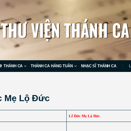
✞ THÁNH CA
THÁNH CA HẰNG TUẦN
NHẠC SĨ THÁNH CA
c Mẹ Lộ Ðức
Lễ Ðức Mẹ Lộ Ðức