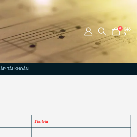
0
Giỏ
0
LẬP TÀI KHOẢN
Tác Giả