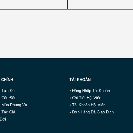
 CHÍNH
TÀI KHOẢN
o Tựa Đề
• Đăng Nhập Tài Khoản
o Câu Đầu
• Chi Tiết Hội Viên
o Mùa Phụng Vụ
• Tài Khoản Hội Viên
 Tác Giả
• Đơn Hàng Đã Giao Dịch
 Đời