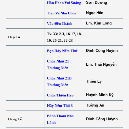
Sơn Dương
Hân Hoan Vui Sướng
Ngọc Hân
Tiến Về Nhà Chúa
Lm. Kim Long
Vào Đền Thánh
Tv. 33: 2-3, 16-17, 18-
Đáp Ca
19, 20-21, 22-23
Đinh Công Huỳnh
Bạn Hãy Nếm Thử
Chúa Nhật 21
Lm. Thái Nguyên
Thường Niên
Chúa Nhật 21B
Thiên Lý
Thường Niên
Huỳnh Minh Kỳ
Chúa Thiện Hảo
Tường Ân
Hãy Nếm Thử 3
Bánh Thơm Nho
Dâng Lễ
Đinh Công Huỳnh
Lành