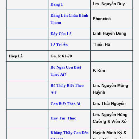
Lm. Nguyễn Duy
Dâng 1
Dâng Lên Chúa Bánh
Phanxicô
Thơm
Linh Huyền Dung
Đây Của Lễ
Thiên Hồ
Lễ Tri Ân
Hiệp Lễ
Ga. 6: 61-70
Bỏ Ngài Con Biết
P. Kim
Theo Ai?
Bỏ Thầy Biết Theo
Lm. Nguyễn Mộng
Huỳnh
Ai?
Lm. Thái Nguyên
Con Biết Theo Ai
Lm. Nguyễn Hùng
Hãy Tín Thác
Cường & Viễn Xứ
Không Thầy Con Đến
Huỳnh Minh Kỳ &