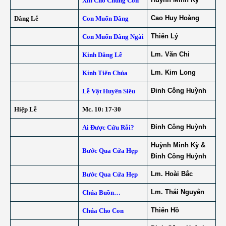
Xin Cho Chúng Con
Cao Huy Hoàng
Dâng Lễ
Con Muốn Dâng
Thiên Lý
Con Muốn Dâng Ngài
Lm. Văn Chi
Kinh Dâng Lễ
Lm. Kim Long
Kính Tiến Chúa
Đinh Công Huỳnh
Lễ Vật Huyền Siêu
Hiệp Lễ
Mc. 10: 17-30
Đinh Công Huỳnh
Ai Được Cứu Rỗi?
Huỳnh Minh Kỳ &
Bước Qua Cửa Hẹp
Đinh Công Huỳnh
Lm. Hoài Bắc
Bước Qua Cửa Hẹp
Lm. Thái Nguyên
Chúa Buồn…
Thiên Hồ
Chúa Cho Con