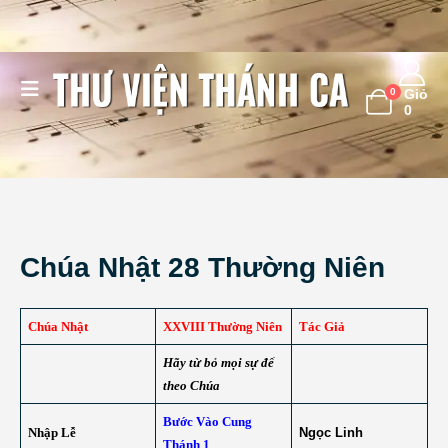
0
Giỏ
0
Chúa Nhật 28 Thường Niên
Chúa Nhật
XXVIII Thường Niên
Tác Giả
Hãy từ bỏ mọi sự để
theo Chúa
Bước Vào Cung
Nhập Lễ
Ngọc Linh
Thánh 1