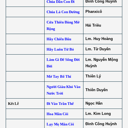
Đinh Công Huỳnh
Chúa Dẫn Con Đi
Phanxicô
Chúa Là Con Đường
Cửa Thiên Đàng Mở
Hải Triều
Rộng
Lm. Huy Hoàng
Hãy Chiến Đấu
Lm. Từ Duyên
Hãy Luôn Từ Bỏ
Làm Gì Để Sống Đời
Lm. Nguyễn Mộng
Huỳnh
Đời
Thiên Lý
Mở Tay Bố Thí
Người Giàu Khó Vào
Thiên Duyên
Nước Trời
Ngọc Hân
Kết Lễ
Đi Vào Trần Thế
Lm. Kim Long
Hoa Mân Côi
Đinh Công Huỳnh
Lạy Mẹ Mân Côi