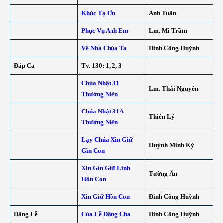
Khúc Tạ Ơn
Anh Tuấn
Phục Vụ Anh Em
Lm. Mi Trầm
Về Nhà Chúa Ta
Đinh Công Huỳnh
Đáp Ca
Tv. 130: 1, 2, 3
Chúa Nhật 31
Lm. Thái Nguyên
Thường Niên
Chúa Nhật 31A
Thiên Lý
Thường Niên
Lạy Chúa Xin Giữ
Huỳnh Minh Kỳ
Gìn Con
Xin Gìn Giữ Linh
Tường Ân
Hồn Con
Xin Giữ Hồn Con
Đinh Công Huỳnh
Dâng Lễ
Của Lễ Dâng Cha
Đinh Công Huỳnh