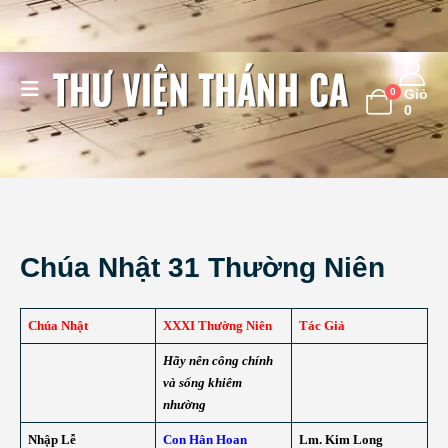
0
Giỏ
0
Chúa Nhật 31 Thường Niên
Chúa Nhật
XXXI Thường Niên
Tác Giả
Hãy nên công chính
và sống khiêm
nhường
Nhập Lễ
Con Hân Hoan
Lm. Kim Long