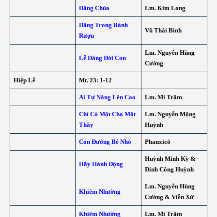
Dâng Chúa
Lm. Kim Long
Dâng Trong Bánh
Vũ Thái Bình
Rượu
Lm. Nguyễn Hùng
Lễ Dâng Đời Con
Cường
Hiệp Lễ
Mt. 23: 1-12
Ai Tự Nâng Lên Cao
Lm. Mi Trầm
Chỉ Có Một Cha Một
Lm. Nguyễn Mộng
Thầy
Huỳnh
Con Đường Bé Nhỏ
Phanxicô
Huỳnh Minh Kỳ &
Hãy Hành Động
Đinh Công Huỳnh
Lm. Nguyễn Hùng
Khiêm Nhường
Cường & Viễn Xứ
Khiêm Nhường
Lm. Mi Trầm