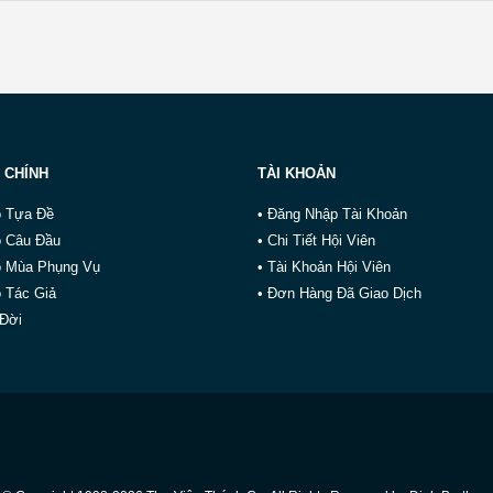
 CHÍNH
TÀI KHOẢN
o Tựa Đề
• Đăng Nhập Tài Khoản
o Câu Đầu
• Chi Tiết Hội Viên
o Mùa Phụng Vụ
• Tài Khoản Hội Viên
 Tác Giả
• Đơn Hàng Đã Giao Dịch
 Đời