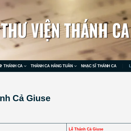
✞ THÁNH CA
THÁNH CA HẰNG TUẦN
NHẠC SĨ THÁNH CA
nh Cả Giuse
Lễ Thánh Cả Giuse