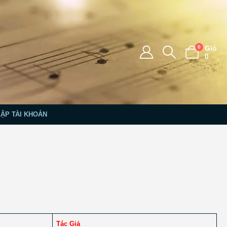
0
Giỏ
0
LẬP TÀI KHOẢN
Tác Giả