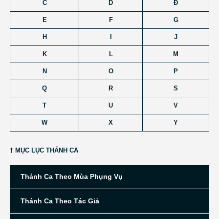
C
D
Đ
E
F
G
H
I
J
K
L
M
N
O
P
Q
R
S
T
U
V
W
X
Y
† MỤC LỤC THÁNH CA
Thánh Ca Theo Mùa Phụng Vụ
Thánh Ca Theo Tác Giả