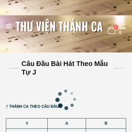
0
Giỏ
0
Câu Đầu Bài Hát Theo Mẫu
Tự J
† THÁNH CA THEO CÂU ĐẦU
#
A
B