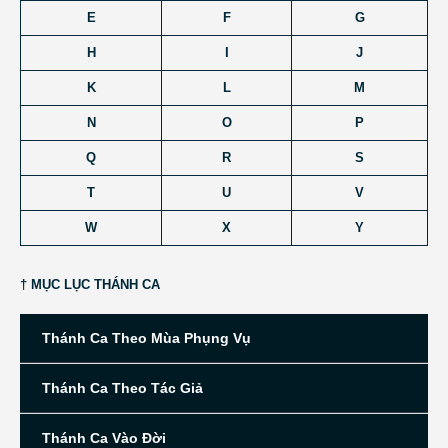
E
F
G
H
I
J
K
L
M
N
O
P
Q
R
S
T
U
V
W
X
Y
† MỤC LỤC THÁNH CA
Thánh Ca Theo Mùa Phụng Vụ
Thánh Ca Theo Tác Giả
Thánh Ca Vào Đời