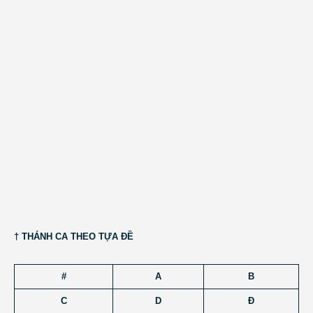
† THÁNH CA THEO TỰA ĐỀ
#
A
B
C
D
Đ