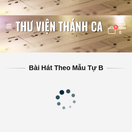
0
Giỏ
0
Bài Hát Theo Mẫu Tự B