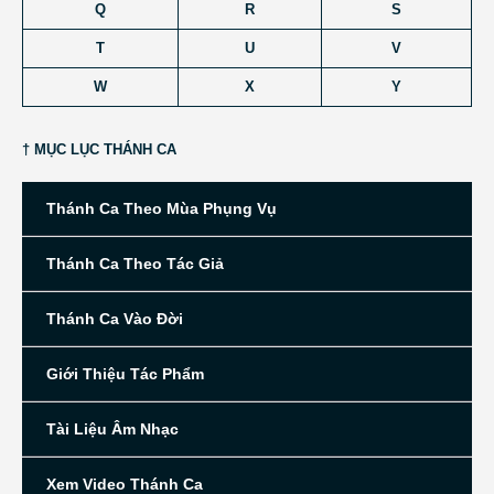
Q
R
S
T
U
V
W
X
Y
† MỤC LỤC THÁNH CA
Thánh Ca Theo Mùa Phụng Vụ
Thánh Ca Theo Tác Giả
Thánh Ca Vào Đời
Giới Thiệu Tác Phẩm
Tài Liệu Âm Nhạc
Xem Video Thánh Ca