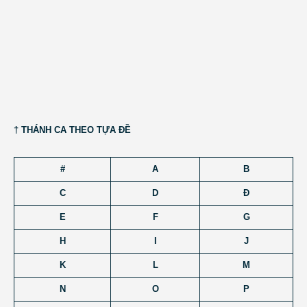
† THÁNH CA THEO TỰA ĐỀ
#
A
B
C
D
Đ
E
F
G
H
I
J
K
L
M
N
O
P