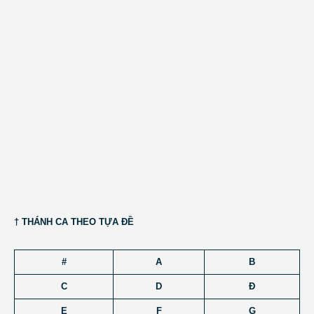
† THÁNH CA THEO TỰA ĐỀ
#
A
B
C
D
Đ
E
F
G